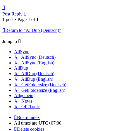
Top
Post Reply
1 post • Page
1
of
1
Return to “AllDup (Deutsch)”
Jump to
AllSync
↳ AllSync (Deutsch)
↳ AllSync (English)
AllDup
↳ AllDup (Deutsch)
↳ AllDup (English)
↳ GetFoldersize (Deutsch)
↳ GetFoldersize (English)
Allgemein
↳ News
↳ Off-Topic
Board index
All times are
UTC+07:00
Delete cookies