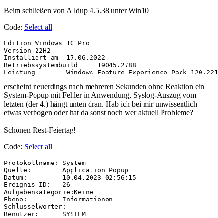
Beim schließen von Alldup 4.5.38 unter Win10
Code:
Select all
Edition	Windows 10 Pro

Version	22H2

Installiert am	‎17.‎06.‎2022

Betriebssystembuild	19045.2788

erscheint neuerdings nach mehreren Sekunden ohne Reaktion ein
System-Popup mit Fehler in Anwendung, Syslog-Auszug vom
letzten (der 4.) hängt unten dran. Hab ich bei mir unwissentlich
etwas verbogen oder hat da sonst noch wer aktuell Probleme?
Schönen Rest-Feiertag!
Code:
Select all
Protokollname: System

Quelle:        Application Popup

Datum:         10.04.2023 02:56:15

Ereignis-ID:   26

Aufgabenkategorie:Keine

Ebene:         Informationen

Schlüsselwörter:

Benutzer:      SYSTEM
