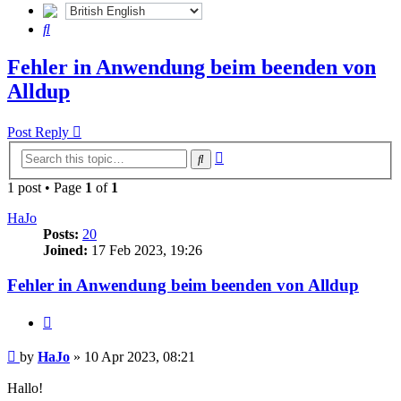
Search
Fehler in Anwendung beim beenden von
Alldup
Post Reply
Advanced
Search
search
1 post • Page
1
of
1
HaJo
Posts:
20
Joined:
17 Feb 2023, 19:26
Fehler in Anwendung beim beenden von Alldup
Quote
Post
by
HaJo
»
10 Apr 2023, 08:21
Hallo!