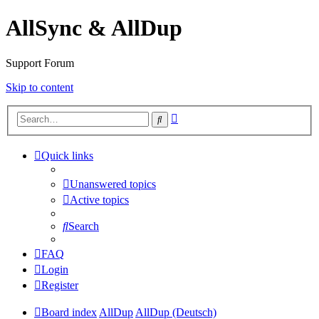
AllSync & AllDup
Support Forum
Skip to content
Advanced
Search
search
Quick links
Unanswered topics
Active topics
Search
FAQ
Login
Register
Board index
AllDup
AllDup (Deutsch)