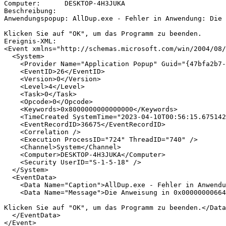
Computer:      DESKTOP-4H3JUKA

Beschreibung:

Anwendungspopup: AllDup.exe - Fehler in Anwendung: Die 
Klicken Sie auf "OK", um das Programm zu beenden.

Ereignis-XML:

<Event xmlns="http://schemas.microsoft.com/win/2004/08/
  <System>

    <Provider Name="Application Popup" Guid="{47bfa2b7-
    <EventID>26</EventID>

    <Version>0</Version>

    <Level>4</Level>

    <Task>0</Task>

    <Opcode>0</Opcode>

    <Keywords>0x8000000000000000</Keywords>

    <TimeCreated SystemTime="2023-04-10T00:56:15.675142
    <EventRecordID>36675</EventRecordID>

    <Correlation />

    <Execution ProcessID="724" ThreadID="740" />

    <Channel>System</Channel>

    <Computer>DESKTOP-4H3JUKA</Computer>

    <Security UserID="S-1-5-18" />

  </System>

  <EventData>

    <Data Name="Caption">AllDup.exe - Fehler in Anwendu
    <Data Name="Message">Die Anweisung in 0x00000000664
Klicken Sie auf "OK", um das Programm zu beenden.</Data
  </EventData>
