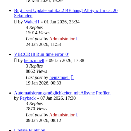
18 Mar 2026, 19:29
Bug - seit Update auf 4.2.2 BE hängt AllSync für ca. 20
Sekunden
by
WalterH
»
01 Jan 2026, 23:34
4
Replies
15014
Views
Last post
by
Administrator
24 Jan 2026, 11:53
VBCCR18 Run-time error '0'
by
heinzmuell
»
09 Jan 2026, 17:38
3
Replies
8862
Views
Last post
by
heinzmuell
19 Jan 2026, 00:33
Automatisierungsmöglichkeiten mit Allsync Profilen
by
Payback
»
07 Jan 2026, 17:30
3
Replies
7870
Views
Last post
by
Administrator
09 Jan 2026, 08:12
Update Funktion