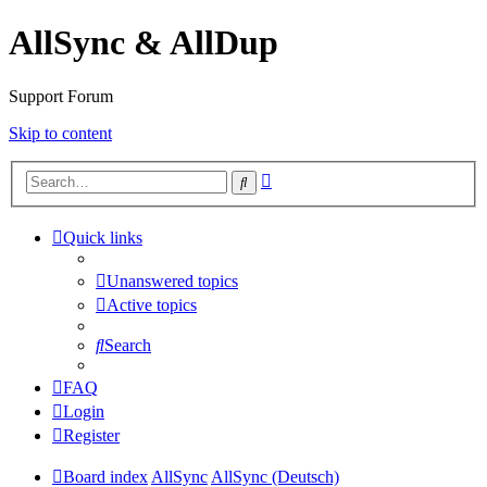
AllSync & AllDup
Support Forum
Skip to content
Advanced
Search
search
Quick links
Unanswered topics
Active topics
Search
FAQ
Login
Register
Board index
AllSync
AllSync (Deutsch)