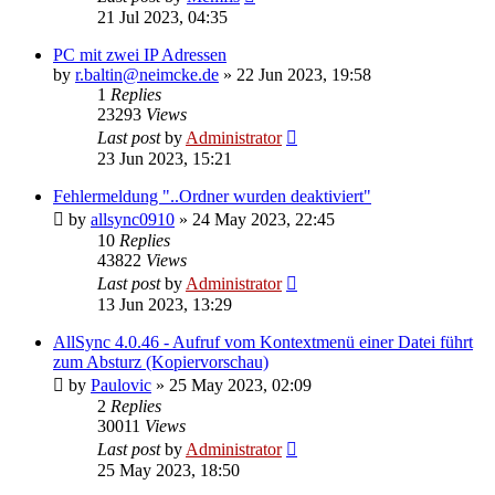
21 Jul 2023, 04:35
PC mit zwei IP Adressen
by
r.baltin@neimcke.de
»
22 Jun 2023, 19:58
1
Replies
23293
Views
Last post
by
Administrator
23 Jun 2023, 15:21
Fehlermeldung "..Ordner wurden deaktiviert"
by
allsync0910
»
24 May 2023, 22:45
10
Replies
43822
Views
Last post
by
Administrator
13 Jun 2023, 13:29
AllSync 4.0.46 - Aufruf vom Kontextmenü einer Datei führt
zum Absturz (Kopiervorschau)
by
Paulovic
»
25 May 2023, 02:09
2
Replies
30011
Views
Last post
by
Administrator
25 May 2023, 18:50