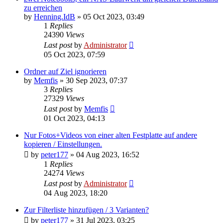
zu erreichen
by
Henning.IdB
»
05 Oct 2023, 03:49
1
Replies
24390
Views
Last post
by
Administrator
05 Oct 2023, 07:59
Ordner auf Ziel ignorieren
by
Memfis
»
30 Sep 2023, 07:37
3
Replies
27329
Views
Last post
by
Memfis
01 Oct 2023, 04:13
Nur Fotos+Videos von einer alten Festplatte auf andere
kopieren / Einstellungen.
by
peter177
»
04 Aug 2023, 16:52
1
Replies
24274
Views
Last post
by
Administrator
04 Aug 2023, 18:20
Zur Filterliste hinzufügen / 3 Varianten?
by
peter177
»
31 Jul 2023, 03:25