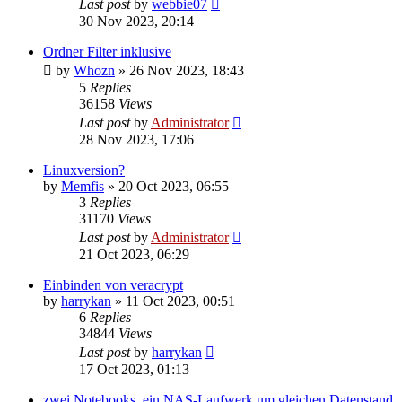
Last post
by
webbie07
30 Nov 2023, 20:14
Ordner Filter inklusive
by
Whozn
»
26 Nov 2023, 18:43
5
Replies
36158
Views
Last post
by
Administrator
28 Nov 2023, 17:06
Linuxversion?
by
Memfis
»
20 Oct 2023, 06:55
3
Replies
31170
Views
Last post
by
Administrator
21 Oct 2023, 06:29
Einbinden von veracrypt
by
harrykan
»
11 Oct 2023, 00:51
6
Replies
34844
Views
Last post
by
harrykan
17 Oct 2023, 01:13
zwei Notebooks, ein NAS-Laufwerk um gleichen Datenstand