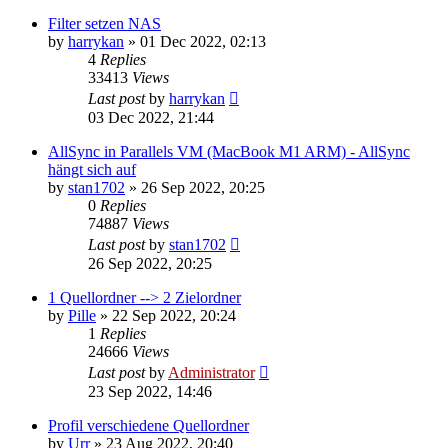
Filter setzen NAS
by
harrykan
»
01 Dec 2022, 02:13
4
Replies
33413
Views
Last post
by
harrykan
03 Dec 2022, 21:44
AllSync in Parallels VM (MacBook M1 ARM) - AllSync
hängt sich auf
by
stan1702
»
26 Sep 2022, 20:25
0
Replies
74887
Views
Last post
by
stan1702
26 Sep 2022, 20:25
1 Quellordner --> 2 Zielordner
by
Pille
»
22 Sep 2022, 20:24
1
Replies
24666
Views
Last post
by
Administrator
23 Sep 2022, 14:46
Profil verschiedene Quellordner
by
Urr
»
23 Aug 2022, 20:40