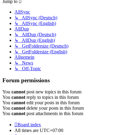
Jump to
AllSync
↳ AllSync (Deutsch)
↳ AllSync (English)
AllDup
↳ AllDup (Deutsch)
↳ AllDup (English)
↳ GetFoldersize (Deutsch)
↳ GetFoldersize (English)
Allgemein
↳ News
↳ Off-Topic
Forum permissions
You
cannot
post new topics in this forum
You
cannot
reply to topics in this forum
You
cannot
edit your posts in this forum
You
cannot
delete your posts in this forum
You
cannot
post attachments in this forum
Board index
All times are
UTC+07:00