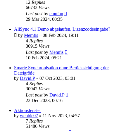
12
Replies
66732
Views
Last post
by
emufan
29 Mar 2024, 00:35
AllSync 4.1 Demo abgelaufen, Lizenzcodeeingabe?
by
Memfis
»
08 Feb 2024, 19:11
4
Replies
30915
Views
Last post
by
Memfis
10 Feb 2024, 05:21
Smarte Synchronisation ohne Berücksichtigung der
Dateigröße
by
David.P
»
07 Oct 2023, 03:01
4
Replies
30942
Views
Last post
by
David.P
22 Dec 2023, 00:16
Aktionsfenster
by
webbie07
»
11 Nov 2023, 04:57
7
Replies
51486
Views