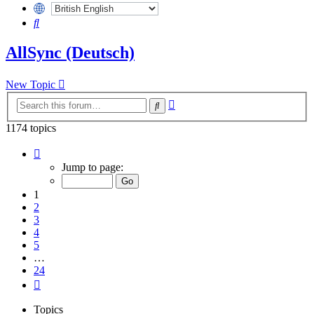
Search
AllSync (Deutsch)
New Topic
Advanced
Search
search
1174 topics
Page
1
Jump to page:
of
24
1
2
3
4
5
…
24
Next
Topics