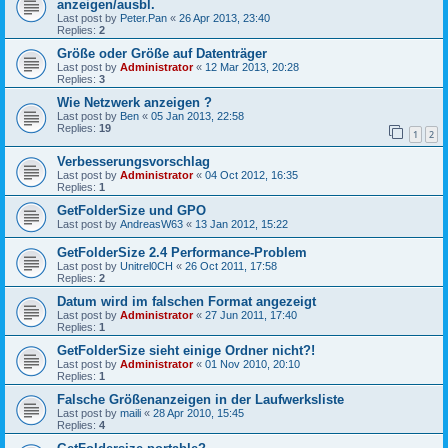
anzeigen/ausbl.
Last post by
Peter.Pan
«
26 Apr 2013, 23:40
Replies:
2
Größe oder Größe auf Datenträger
Last post by
Administrator
«
12 Mar 2013, 20:28
Replies:
3
Wie Netzwerk anzeigen ?
Last post by
Ben
«
05 Jan 2013, 22:58
Replies:
19
1
2
Verbesserungsvorschlag
Last post by
Administrator
«
04 Oct 2012, 16:35
Replies:
1
GetFolderSize und GPO
Last post by
AndreasW63
«
13 Jan 2012, 15:22
GetFolderSize 2.4 Performance-Problem
Last post by
Unitrel0CH
«
26 Oct 2011, 17:58
Replies:
2
Datum wird im falschen Format angezeigt
Last post by
Administrator
«
27 Jun 2011, 17:40
Replies:
1
GetFolderSize sieht einige Ordner nicht?!
Last post by
Administrator
«
01 Nov 2010, 20:10
Replies:
1
Falsche Größenanzeigen in der Laufwerksliste
Last post by
maili
«
28 Apr 2010, 15:45
Replies:
4