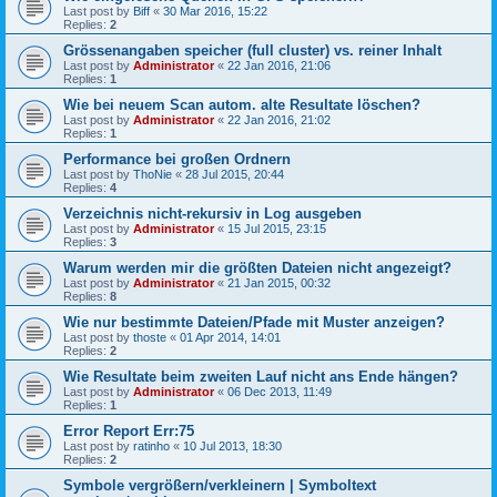
Last post by
Biff
«
30 Mar 2016, 15:22
Replies:
2
Grössenangaben speicher (full cluster) vs. reiner Inhalt
Last post by
Administrator
«
22 Jan 2016, 21:06
Replies:
1
Wie bei neuem Scan autom. alte Resultate löschen?
Last post by
Administrator
«
22 Jan 2016, 21:02
Replies:
1
Performance bei großen Ordnern
Last post by
ThoNie
«
28 Jul 2015, 20:44
Replies:
4
Verzeichnis nicht-rekursiv in Log ausgeben
Last post by
Administrator
«
15 Jul 2015, 23:15
Replies:
3
Warum werden mir die größten Dateien nicht angezeigt?
Last post by
Administrator
«
21 Jan 2015, 00:32
Replies:
8
Wie nur bestimmte Dateien/Pfade mit Muster anzeigen?
Last post by
thoste
«
01 Apr 2014, 14:01
Replies:
2
Wie Resultate beim zweiten Lauf nicht ans Ende hängen?
Last post by
Administrator
«
06 Dec 2013, 11:49
Replies:
1
Error Report Err:75
Last post by
ratinho
«
10 Jul 2013, 18:30
Replies:
2
Symbole vergrößern/verkleinern | Symboltext