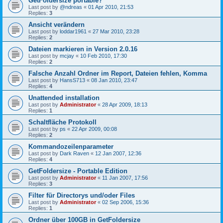
GetFoldersize portable?
Last post by
@ndreas
«
01 Apr 2010, 21:53
Replies:
3
Ansicht verändern
Last post by
loddar1961
«
27 Mar 2010, 23:28
Replies:
2
Dateien markieren in Version 2.0.16
Last post by
mcjay
«
10 Feb 2010, 17:30
Replies:
2
Falsche Anzahl Ordner im Report, Dateien fehlen, Komma
Last post by
HansS713
«
08 Jan 2010, 23:47
Replies:
4
Unattended installation
Last post by
Administrator
«
28 Apr 2009, 18:13
Replies:
1
Schaltfläche Protokoll
Last post by
ps
«
22 Apr 2009, 00:08
Replies:
2
Kommandozeilenparameter
Last post by
Dark Raven
«
12 Jan 2007, 12:36
Replies:
4
GetFoldersize - Portable Edition
Last post by
Administrator
«
11 Jan 2007, 17:56
Replies:
3
Filter für Directorys und/oder Files
Last post by
Administrator
«
02 Sep 2006, 15:36
Replies:
1
Ordner über 100GB in GetFoldersize