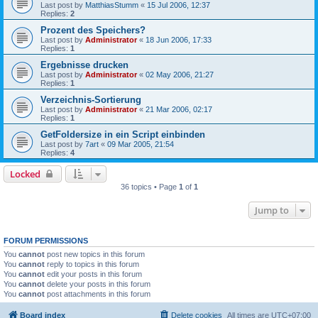
Last post by
MatthiasStumm
«
15 Jul 2006, 12:37
Replies:
2
Prozent des Speichers?
Last post by
Administrator
«
18 Jun 2006, 17:33
Replies:
1
Ergebnisse drucken
Last post by
Administrator
«
02 May 2006, 21:27
Replies:
1
Verzeichnis-Sortierung
Last post by
Administrator
«
21 Mar 2006, 02:17
Replies:
1
GetFoldersize in ein Script einbinden
Last post by
7art
«
09 Mar 2005, 21:54
Replies:
4
Locked
36 topics • Page
1
of
1
Jump to
FORUM PERMISSIONS
You
cannot
post new topics in this forum
You
cannot
reply to topics in this forum
You
cannot
edit your posts in this forum
You
cannot
delete your posts in this forum
You
cannot
post attachments in this forum
Board index
Delete cookies
All times are
UTC+07:00