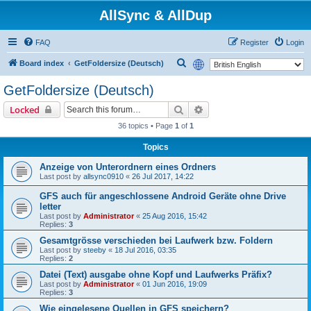
AllSync & AllDup
FAQ
Register
Login
S
Board index
GetFoldersize (Deutsch)
e
GetFoldersize (Deutsch)
a
Search
Advanced search
Locked
r
36 topics • Page
1
of
1
c
h
Topics
Anzeige von Unterordnern eines Ordners
Last post by
allsync0910
«
26 Jul 2017, 14:22
GFS auch für angeschlossene Android Geräte ohne Drive
letter
Last post by
Administrator
«
25 Aug 2016, 15:42
Replies:
3
Gesamtgrösse verschieden bei Laufwerk bzw. Foldern
Last post by
steeby
«
18 Jul 2016, 03:35
Replies:
2
Datei (Text) ausgabe ohne Kopf und Laufwerks Präfix?
Last post by
Administrator
«
01 Jun 2016, 19:09
Replies:
3
Wie eingelesene Quellen in GFS speichern?