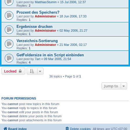
Last post by
MatthiasStumm
«
15 Jul 2006, 12:37
Replies:
2
Prozent des Speichers?
Last post by
Administrator
«
18 Jun 2006, 17:33
Replies:
1
Ergebnisse drucken
Last post by
Administrator
«
02 May 2006, 21:27
Replies:
1
Verzeichnis-Sortierung
Last post by
Administrator
«
21 Mar 2006, 02:17
Replies:
1
GetFoldersize in ein Script einbinden
Last post by
7art
«
09 Mar 2005, 21:54
Replies:
4
Locked
36 topics • Page
1
of
1
Jump to
FORUM PERMISSIONS
You
cannot
post new topics in this forum
You
cannot
reply to topics in this forum
You
cannot
edit your posts in this forum
You
cannot
delete your posts in this forum
You
cannot
post attachments in this forum
Board index
Delete cookies
All times are
UTC+07:00