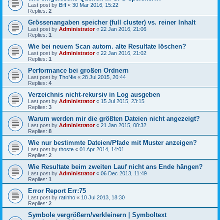
Last post by
Biff
«
30 Mar 2016, 15:22
Replies:
2
Grössenangaben speicher (full cluster) vs. reiner Inhalt
Last post by
Administrator
«
22 Jan 2016, 21:06
Replies:
1
Wie bei neuem Scan autom. alte Resultate löschen?
Last post by
Administrator
«
22 Jan 2016, 21:02
Replies:
1
Performance bei großen Ordnern
Last post by
ThoNie
«
28 Jul 2015, 20:44
Replies:
4
Verzeichnis nicht-rekursiv in Log ausgeben
Last post by
Administrator
«
15 Jul 2015, 23:15
Replies:
3
Warum werden mir die größten Dateien nicht angezeigt?
Last post by
Administrator
«
21 Jan 2015, 00:32
Replies:
8
Wie nur bestimmte Dateien/Pfade mit Muster anzeigen?
Last post by
thoste
«
01 Apr 2014, 14:01
Replies:
2
Wie Resultate beim zweiten Lauf nicht ans Ende hängen?
Last post by
Administrator
«
06 Dec 2013, 11:49
Replies:
1
Error Report Err:75
Last post by
ratinho
«
10 Jul 2013, 18:30
Replies:
2
Symbole vergrößern/verkleinern | Symboltext