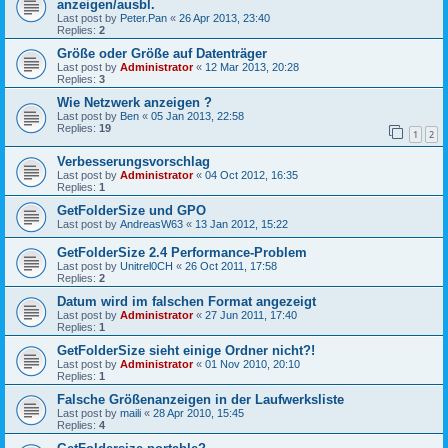
anzeigen/ausbl.
Last post by
Peter.Pan
«
26 Apr 2013, 23:40
Replies:
2
Größe oder Größe auf Datenträger
Last post by
Administrator
«
12 Mar 2013, 20:28
Replies:
3
Wie Netzwerk anzeigen ?
Last post by
Ben
«
05 Jan 2013, 22:58
Replies:
19
1
2
Verbesserungsvorschlag
Last post by
Administrator
«
04 Oct 2012, 16:35
Replies:
1
GetFolderSize und GPO
Last post by
AndreasW63
«
13 Jan 2012, 15:22
GetFolderSize 2.4 Performance-Problem
Last post by
Unitrel0CH
«
26 Oct 2011, 17:58
Replies:
2
Datum wird im falschen Format angezeigt
Last post by
Administrator
«
27 Jun 2011, 17:40
Replies:
1
GetFolderSize sieht einige Ordner nicht?!
Last post by
Administrator
«
01 Nov 2010, 20:10
Replies:
1
Falsche Größenanzeigen in der Laufwerksliste
Last post by
maili
«
28 Apr 2010, 15:45
Replies:
4