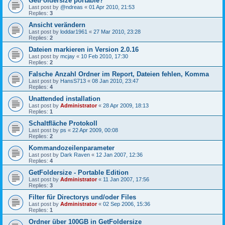
GetFoldersize portable?
Last post by
@ndreas
«
01 Apr 2010, 21:53
Replies:
3
Ansicht verändern
Last post by
loddar1961
«
27 Mar 2010, 23:28
Replies:
2
Dateien markieren in Version 2.0.16
Last post by
mcjay
«
10 Feb 2010, 17:30
Replies:
2
Falsche Anzahl Ordner im Report, Dateien fehlen, Komma
Last post by
HansS713
«
08 Jan 2010, 23:47
Replies:
4
Unattended installation
Last post by
Administrator
«
28 Apr 2009, 18:13
Replies:
1
Schaltfläche Protokoll
Last post by
ps
«
22 Apr 2009, 00:08
Replies:
2
Kommandozeilenparameter
Last post by
Dark Raven
«
12 Jan 2007, 12:36
Replies:
4
GetFoldersize - Portable Edition
Last post by
Administrator
«
11 Jan 2007, 17:56
Replies:
3
Filter für Directorys und/oder Files
Last post by
Administrator
«
02 Sep 2006, 15:36
Replies:
1
Ordner über 100GB in GetFoldersize