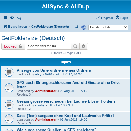
AllSync & AllDup
FAQ
Register
Login
S
Board index
GetFoldersize (Deutsch)
e
GetFoldersize (Deutsch)
a
Search
Advanced search
Locked
r
36 topics • Page
1
of
1
c
h
Topics
Anzeige von Unterordnern eines Ordners
Last post by
allsync0910
«
26 Jul 2017, 14:22
GFS auch für angeschlossene Android Geräte ohne Drive
letter
Last post by
Administrator
«
25 Aug 2016, 15:42
Replies:
3
Gesamtgrösse verschieden bei Laufwerk bzw. Foldern
Last post by
steeby
«
18 Jul 2016, 03:35
Replies:
2
Datei (Text) ausgabe ohne Kopf und Laufwerks Präfix?
Last post by
Administrator
«
01 Jun 2016, 19:09
Replies:
3
Wie eingelesene Quellen in GFS speichern?