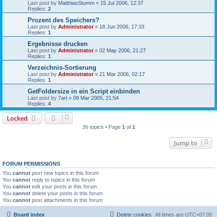
Last post by
MatthiasStumm
«
15 Jul 2006, 12:37
Replies:
2
Prozent des Speichers?
Last post by
Administrator
«
18 Jun 2006, 17:33
Replies:
1
Ergebnisse drucken
Last post by
Administrator
«
02 May 2006, 21:27
Replies:
1
Verzeichnis-Sortierung
Last post by
Administrator
«
21 Mar 2006, 02:17
Replies:
1
GetFoldersize in ein Script einbinden
Last post by
7art
«
09 Mar 2005, 21:54
Replies:
4
Locked
36 topics • Page
1
of
1
Jump to
FORUM PERMISSIONS
You
cannot
post new topics in this forum
You
cannot
reply to topics in this forum
You
cannot
edit your posts in this forum
You
cannot
delete your posts in this forum
You
cannot
post attachments in this forum
Board index
Delete cookies
All times are
UTC+07:00