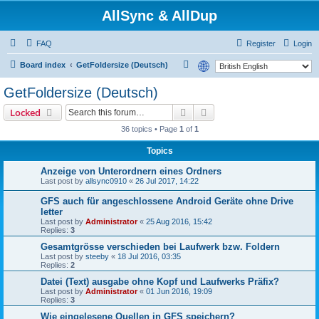
AllSync & AllDup
FAQ
Register
Login
S
Board index
GetFoldersize (Deutsch)
e
GetFoldersize (Deutsch)
a
Search
Advanced search
Locked
r
36 topics • Page
1
of
1
c
h
Topics
Anzeige von Unterordnern eines Ordners
Last post by
allsync0910
«
26 Jul 2017, 14:22
GFS auch für angeschlossene Android Geräte ohne Drive
letter
Last post by
Administrator
«
25 Aug 2016, 15:42
Replies:
3
Gesamtgrösse verschieden bei Laufwerk bzw. Foldern
Last post by
steeby
«
18 Jul 2016, 03:35
Replies:
2
Datei (Text) ausgabe ohne Kopf und Laufwerks Präfix?
Last post by
Administrator
«
01 Jun 2016, 19:09
Replies:
3
Wie eingelesene Quellen in GFS speichern?