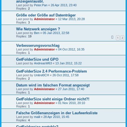
anzeigen/ausbl.
Last post by
Peter.Pan
«
26 Apr 2013, 23:40
Replies:
2
Größe oder Größe auf Datenträger
Last post by
Administrator
«
12 Mar 2013, 20:28
Replies:
3
Wie Netzwerk anzeigen ?
Last post by
Ben
«
05 Jan 2013, 22:58
Replies:
19
1
2
Verbesserungsvorschlag
Last post by
Administrator
«
04 Oct 2012, 16:35
Replies:
1
GetFolderSize und GPO
Last post by
AndreasW63
«
13 Jan 2012, 15:22
GetFolderSize 2.4 Performance-Problem
Last post by
Unitrel0CH
«
26 Oct 2011, 17:58
Replies:
2
Datum wird im falschen Format angezeigt
Last post by
Administrator
«
27 Jun 2011, 17:40
Replies:
1
GetFolderSize sieht einige Ordner nicht?!
Last post by
Administrator
«
01 Nov 2010, 20:10
Replies:
1
Falsche Größenanzeigen in der Laufwerksliste
Last post by
maili
«
28 Apr 2010, 15:45
Replies:
4
GetFoldersize portable?