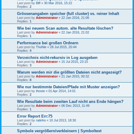
Last post by
Biff
«
30 Mar 2016, 15:22
Replies:
2
Grössenangaben speicher (full cluster) vs. reiner Inhalt
Last post by
Administrator
«
22 Jan 2016, 21:06
Replies:
1
Wie bei neuem Scan autom. alte Resultate löschen?
Last post by
Administrator
«
22 Jan 2016, 21:02
Replies:
1
Performance bei großen Ordnern
Last post by
ThoNie
«
28 Jul 2015, 20:44
Replies:
4
Verzeichnis nicht-rekursiv in Log ausgeben
Last post by
Administrator
«
15 Jul 2015, 23:15
Replies:
3
Warum werden mir die größten Dateien nicht angezeigt?
Last post by
Administrator
«
21 Jan 2015, 00:32
Replies:
8
Wie nur bestimmte Dateien/Pfade mit Muster anzeigen?
Last post by
thoste
«
01 Apr 2014, 14:01
Replies:
2
Wie Resultate beim zweiten Lauf nicht ans Ende hängen?
Last post by
Administrator
«
06 Dec 2013, 11:49
Replies:
1
Error Report Err:75
Last post by
ratinho
«
10 Jul 2013, 18:30
Replies:
2
Symbole vergrößern/verkleinern | Symboltext