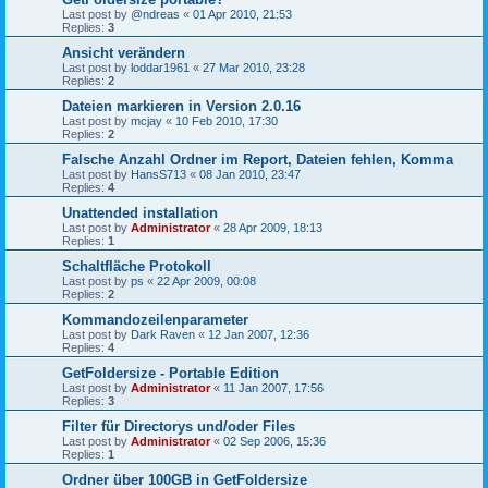
Last post by
@ndreas
«
01 Apr 2010, 21:53
Replies:
3
Ansicht verändern
Last post by
loddar1961
«
27 Mar 2010, 23:28
Replies:
2
Dateien markieren in Version 2.0.16
Last post by
mcjay
«
10 Feb 2010, 17:30
Replies:
2
Falsche Anzahl Ordner im Report, Dateien fehlen, Komma
Last post by
HansS713
«
08 Jan 2010, 23:47
Replies:
4
Unattended installation
Last post by
Administrator
«
28 Apr 2009, 18:13
Replies:
1
Schaltfläche Protokoll
Last post by
ps
«
22 Apr 2009, 00:08
Replies:
2
Kommandozeilenparameter
Last post by
Dark Raven
«
12 Jan 2007, 12:36
Replies:
4
GetFoldersize - Portable Edition
Last post by
Administrator
«
11 Jan 2007, 17:56
Replies:
3
Filter für Directorys und/oder Files
Last post by
Administrator
«
02 Sep 2006, 15:36
Replies:
1
Ordner über 100GB in GetFoldersize