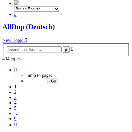
Search
AllDup (Deutsch)
New Topic
Advanced
Search
search
434 topics
Page
1
Jump to page:
of
9
1
2
3
4
5
…
9
Next