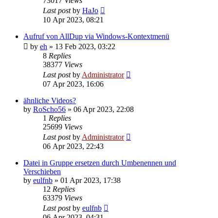
73017
Views
Last post
by
HaJo
10 Apr 2023, 08:21
Aufruf von AllDup via Windows-Kontextmenü
by
eh
»
13 Feb 2023, 03:22
8
Replies
38377
Views
Last post
by
Administrator
07 Apr 2023, 16:06
ähnliche Videos?
by
RoScho56
»
06 Apr 2023, 22:08
1
Replies
25699
Views
Last post
by
Administrator
06 Apr 2023, 22:43
Datei in Gruppe ersetzen durch Umbenennen und
Verschieben
by
eulfnb
»
01 Apr 2023, 17:38
12
Replies
63379
Views
Last post
by
eulfnb
06 Apr 2023, 04:31