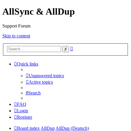
AllSync & AllDup
Support Forum
Skip to content
Advanced
Search
search
Quick links
Unanswered topics
Active topics
Search
FAQ
Login
Register
Board index
AllDup
AllDup (Deutsch)