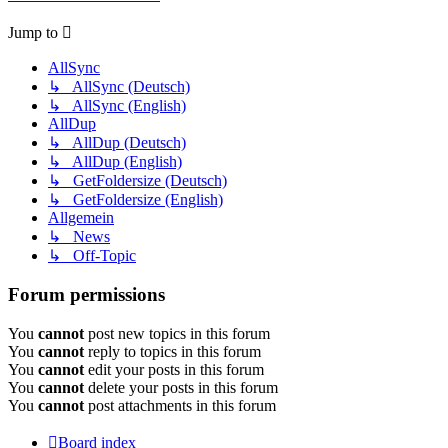
Jump to
AllSync
↳ AllSync (Deutsch)
↳ AllSync (English)
AllDup
↳ AllDup (Deutsch)
↳ AllDup (English)
↳ GetFoldersize (Deutsch)
↳ GetFoldersize (English)
Allgemein
↳ News
↳ Off-Topic
Forum permissions
You
cannot
post new topics in this forum
You
cannot
reply to topics in this forum
You
cannot
edit your posts in this forum
You
cannot
delete your posts in this forum
You
cannot
post attachments in this forum
Board index