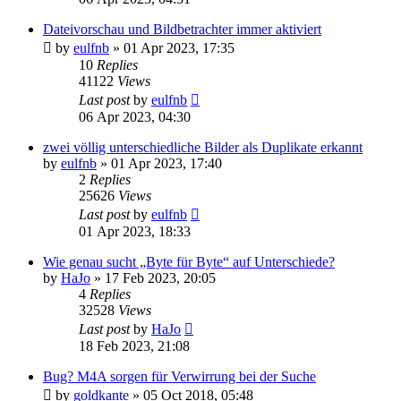
Dateivorschau und Bildbetrachter immer aktiviert
by
eulfnb
»
01 Apr 2023, 17:35
10
Replies
41122
Views
Last post
by
eulfnb
06 Apr 2023, 04:30
zwei völlig unterschiedliche Bilder als Duplikate erkannt
by
eulfnb
»
01 Apr 2023, 17:40
2
Replies
25626
Views
Last post
by
eulfnb
01 Apr 2023, 18:33
Wie genau sucht „Byte für Byte“ auf Unterschiede?
by
HaJo
»
17 Feb 2023, 20:05
4
Replies
32528
Views
Last post
by
HaJo
18 Feb 2023, 21:08
Bug? M4A sorgen für Verwirrung bei der Suche
by
goldkante
»
05 Oct 2018, 05:48