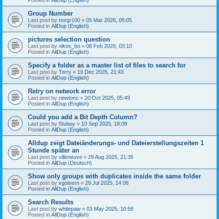
Group Number
Last post by
rosgr100
«
05 Mar 2026, 05:05
Posted in
AllDup (English)
pictures selection question
Last post by
nikos_bo
«
08 Feb 2026, 03:10
Posted in
AllDup (English)
Specify a folder as a master list of files to search for
Last post by
Terry
«
19 Dec 2025, 21:43
Posted in
AllDup (English)
Retry on network error
Last post by
newtonc
«
20 Oct 2025, 05:49
Posted in
AllDup (English)
Could you add a Bit Depth Column?
Last post by
Stuboy
«
10 Sep 2025, 18:09
Posted in
AllDup (English)
Alldup zeigt Dateiänderungs- und Dateierstellungszeiten 1
Stunde später an
Last post by
villeneuve
«
29 Aug 2025, 21:35
Posted in
AllDup (Deutsch)
Show only groups with duplicates inside the same folder
Last post by
xgoisern
«
29 Jul 2025, 14:08
Posted in
AllDup (English)
Search Results
Last post by
whitepaw
«
03 May 2025, 10:58
Posted in
AllDup (English)