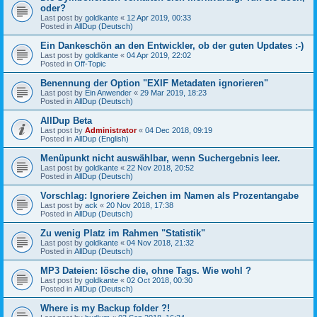
oder?
Last post by
goldkante
«
12 Apr 2019, 00:33
Posted in
AllDup (Deutsch)
Ein Dankeschön an den Entwickler, ob der guten Updates :-)
Last post by
goldkante
«
04 Apr 2019, 22:02
Posted in
Off-Topic
Benennung der Option "EXIF Metadaten ignorieren"
Last post by
Ein Anwender
«
29 Mar 2019, 18:23
Posted in
AllDup (Deutsch)
AllDup Beta
Last post by
Administrator
«
04 Dec 2018, 09:19
Posted in
AllDup (English)
Menüpunkt nicht auswählbar, wenn Suchergebnis leer.
Last post by
goldkante
«
22 Nov 2018, 20:52
Posted in
AllDup (Deutsch)
Vorschlag: Ignoriere Zeichen im Namen als Prozentangabe
Last post by
ack
«
20 Nov 2018, 17:38
Posted in
AllDup (Deutsch)
Zu wenig Platz im Rahmen "Statistik"
Last post by
goldkante
«
04 Nov 2018, 21:32
Posted in
AllDup (Deutsch)
MP3 Dateien: lösche die, ohne Tags. Wie wohl ?
Last post by
goldkante
«
02 Oct 2018, 00:30
Posted in
AllDup (Deutsch)
Where is my Backup folder ?!