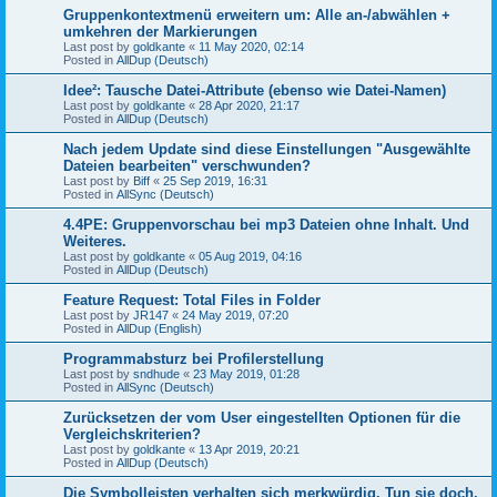
Gruppenkontextmenü erweitern um: Alle an-/abwählen +
umkehren der Markierungen
Last post by
goldkante
«
11 May 2020, 02:14
Posted in
AllDup (Deutsch)
Idee²: Tausche Datei-Attribute (ebenso wie Datei-Namen)
Last post by
goldkante
«
28 Apr 2020, 21:17
Posted in
AllDup (Deutsch)
Nach jedem Update sind diese Einstellungen "Ausgewählte
Dateien bearbeiten" verschwunden?
Last post by
Biff
«
25 Sep 2019, 16:31
Posted in
AllSync (Deutsch)
4.4PE: Gruppenvorschau bei mp3 Dateien ohne Inhalt. Und
Weiteres.
Last post by
goldkante
«
05 Aug 2019, 04:16
Posted in
AllDup (Deutsch)
Feature Request: Total Files in Folder
Last post by
JR147
«
24 May 2019, 07:20
Posted in
AllDup (English)
Programmabsturz bei Profilerstellung
Last post by
sndhude
«
23 May 2019, 01:28
Posted in
AllSync (Deutsch)
Zurücksetzen der vom User eingestellten Optionen für die
Vergleichskriterien?
Last post by
goldkante
«
13 Apr 2019, 20:21
Posted in
AllDup (Deutsch)
Die Symbolleisten verhalten sich merkwürdig. Tun sie doch,