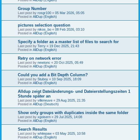
Group Number
Last post by
rosgr100
«
05 Mar 2026, 05:05
Posted in
AllDup (English)
pictures selection question
Last post by
nikos_bo
«
08 Feb 2026, 03:10
Posted in
AllDup (English)
Specify a folder as a master list of files to search for
Last post by
Terry
«
19 Dec 2025, 21:43
Posted in
AllDup (English)
Retry on network error
Last post by
newtonc
«
20 Oct 2025, 05:49
Posted in
AllDup (English)
Could you add a Bit Depth Column?
Last post by
Stuboy
«
10 Sep 2025, 18:09
Posted in
AllDup (English)
Alldup zeigt Dateiänderungs- und Dateierstellungszeiten 1
Stunde später an
Last post by
villeneuve
«
29 Aug 2025, 21:35
Posted in
AllDup (Deutsch)
Show only groups with duplicates inside the same folder
Last post by
xgoisern
«
29 Jul 2025, 14:08
Posted in
AllDup (English)
Search Results
Last post by
whitepaw
«
03 May 2025, 10:58
Posted in
AllDup (English)