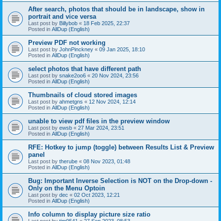
After search, photos that should be in landscape, show in
portrait and vice versa
Last post by
Billybob
«
18 Feb 2025, 22:37
Posted in
AllDup (English)
Preview PDF not working
Last post by
JohnPinckney
«
09 Jan 2025, 18:10
Posted in
AllDup (English)
select photos that have different path
Last post by
snake2oo6
«
20 Nov 2024, 23:56
Posted in
AllDup (English)
Thumbnails of cloud stored images
Last post by
ahmetgns
«
12 Nov 2024, 12:14
Posted in
AllDup (English)
unable to view pdf files in the preview window
Last post by
ewsb
«
27 Mar 2024, 23:51
Posted in
AllDup (English)
RFE: Hotkey to jump (toggle) between Results List & Preview
panel
Last post by
therube
«
08 Nov 2023, 01:48
Posted in
AllDup (English)
Bug: Important Inverse Selection is NOT on the Drop-down -
Only on the Menu Optoin
Last post by
dec
«
02 Oct 2023, 12:21
Posted in
AllDup (English)
Info column to display picture size ratio
Last post by
tim9541
«
27 Sep 2023, 08:53