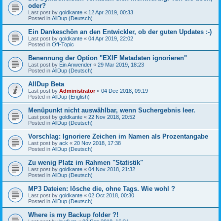
oder?
Last post by
goldkante
«
12 Apr 2019, 00:33
Posted in
AllDup (Deutsch)
Ein Dankeschön an den Entwickler, ob der guten Updates :-)
Last post by
goldkante
«
04 Apr 2019, 22:02
Posted in
Off-Topic
Benennung der Option "EXIF Metadaten ignorieren"
Last post by
Ein Anwender
«
29 Mar 2019, 18:23
Posted in
AllDup (Deutsch)
AllDup Beta
Last post by
Administrator
«
04 Dec 2018, 09:19
Posted in
AllDup (English)
Menüpunkt nicht auswählbar, wenn Suchergebnis leer.
Last post by
goldkante
«
22 Nov 2018, 20:52
Posted in
AllDup (Deutsch)
Vorschlag: Ignoriere Zeichen im Namen als Prozentangabe
Last post by
ack
«
20 Nov 2018, 17:38
Posted in
AllDup (Deutsch)
Zu wenig Platz im Rahmen "Statistik"
Last post by
goldkante
«
04 Nov 2018, 21:32
Posted in
AllDup (Deutsch)
MP3 Dateien: lösche die, ohne Tags. Wie wohl ?
Last post by
goldkante
«
02 Oct 2018, 00:30
Posted in
AllDup (Deutsch)
Where is my Backup folder ?!