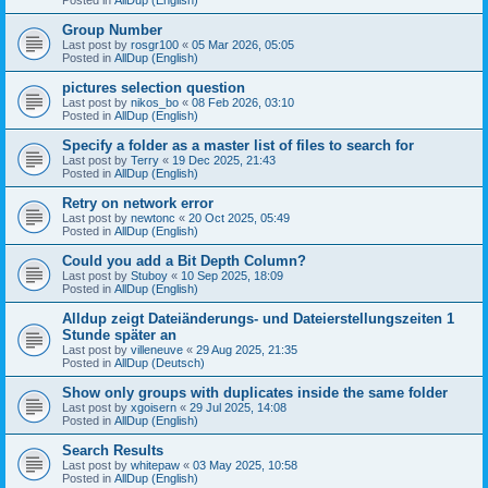
Group Number
Last post by
rosgr100
«
05 Mar 2026, 05:05
Posted in
AllDup (English)
pictures selection question
Last post by
nikos_bo
«
08 Feb 2026, 03:10
Posted in
AllDup (English)
Specify a folder as a master list of files to search for
Last post by
Terry
«
19 Dec 2025, 21:43
Posted in
AllDup (English)
Retry on network error
Last post by
newtonc
«
20 Oct 2025, 05:49
Posted in
AllDup (English)
Could you add a Bit Depth Column?
Last post by
Stuboy
«
10 Sep 2025, 18:09
Posted in
AllDup (English)
Alldup zeigt Dateiänderungs- und Dateierstellungszeiten 1
Stunde später an
Last post by
villeneuve
«
29 Aug 2025, 21:35
Posted in
AllDup (Deutsch)
Show only groups with duplicates inside the same folder
Last post by
xgoisern
«
29 Jul 2025, 14:08
Posted in
AllDup (English)
Search Results
Last post by
whitepaw
«
03 May 2025, 10:58
Posted in
AllDup (English)