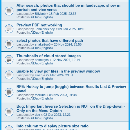
After search, photos that should be in landscape, show in
portrait and vice versa
Last post by
Billybob
«
18 Feb 2025, 22:37
Posted in
AllDup (English)
Preview PDF not working
Last post by
JohnPinckney
«
09 Jan 2025, 18:10
Posted in
AllDup (English)
select photos that have different path
Last post by
snake2oo6
«
20 Nov 2024, 23:56
Posted in
AllDup (English)
Thumbnails of cloud stored images
Last post by
ahmetgns
«
12 Nov 2024, 12:14
Posted in
AllDup (English)
unable to view pdf files in the preview window
Last post by
ewsb
«
27 Mar 2024, 23:51
Posted in
AllDup (English)
RFE: Hotkey to jump (toggle) between Results List & Preview
panel
Last post by
therube
«
08 Nov 2023, 01:48
Posted in
AllDup (English)
Bug: Important Inverse Selection is NOT on the Drop-down -
Only on the Menu Optoin
Last post by
dec
«
02 Oct 2023, 12:21
Posted in
AllDup (English)
Info column to display picture size ratio
Last post by
tim9541
«
27 Sep 2023, 08:53