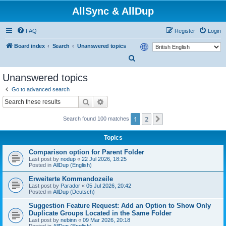
AllSync & AllDup
FAQ
Register
Login
Board index
Search
Unanswered topics
S
e
Unanswered topics
a
Go to advanced search
r
Search
Advanced search
c
1
2
Next
Search found 100 matches
h
Topics
Comparison option for Parent Folder
Last post by
nodup
«
22 Jul 2026, 18:25
Posted in
AllDup (English)
Erweiterte Kommandozeile
Last post by
Parador
«
05 Jul 2026, 20:42
Posted in
AllDup (Deutsch)
Suggestion Feature Request: Add an Option to Show Only
Duplicate Groups Located in the Same Folder
Last post by
nebinn
«
09 Mar 2026, 20:18
Posted in
AllDup (English)