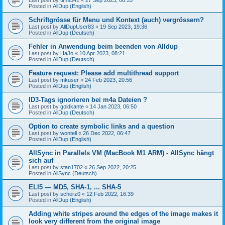
Posted in
AllDup (English)
Schriftgrösse für Menu und Kontext (auch) vergrössern?
Last post by
AllDupUser83
«
19 Sep 2023, 19:36
Posted in
AllDup (Deutsch)
Fehler in Anwendung beim beenden von Alldup
Last post by
HaJo
«
10 Apr 2023, 08:21
Posted in
AllDup (Deutsch)
Feature request: Please add multithread support
Last post by
mkuser
«
24 Feb 2023, 20:56
Posted in
AllDup (English)
ID3-Tags ignorieren bei m4a Dateien ?
Last post by
goldkante
«
14 Jan 2023, 06:50
Posted in
AllDup (Deutsch)
Option to create symbolic links and a question
Last post by
wontell
«
26 Dec 2022, 06:47
Posted in
AllDup (English)
AllSync in Parallels VM (MacBook M1 ARM) - AllSync hängt
sich auf
Last post by
stan1702
«
26 Sep 2022, 20:25
Posted in
AllSync (Deutsch)
ELI5 — MD5, SHA-1, ... SHA-5
Last post by
scherz0
«
12 Feb 2022, 16:39
Posted in
AllDup (English)
Adding white stripes around the edges of the image makes it
look very different from the original image