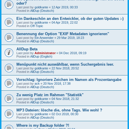
oder?
Last post by
goldkante
«
12 Apr 2019, 00:33
Posted in
AllDup (Deutsch)
Ein Dankeschön an den Entwickler, ob der guten Updates :-)
Last post by
goldkante
«
04 Apr 2019, 22:02
Posted in
Off-Topic
Benennung der Option "EXIF Metadaten ignorieren"
Last post by
Ein Anwender
«
29 Mar 2019, 18:23
Posted in
AllDup (Deutsch)
AllDup Beta
Last post by
Administrator
«
04 Dec 2018, 09:19
Posted in
AllDup (English)
Menüpunkt nicht auswählbar, wenn Suchergebnis leer.
Last post by
goldkante
«
22 Nov 2018, 20:52
Posted in
AllDup (Deutsch)
Vorschlag: Ignoriere Zeichen im Namen als Prozentangabe
Last post by
ack
«
20 Nov 2018, 17:38
Posted in
AllDup (Deutsch)
Zu wenig Platz im Rahmen "Statistik"
Last post by
goldkante
«
04 Nov 2018, 21:32
Posted in
AllDup (Deutsch)
MP3 Dateien: lösche die, ohne Tags. Wie wohl ?
Last post by
goldkante
«
02 Oct 2018, 00:30
Posted in
AllDup (Deutsch)
Where is my Backup folder ?!