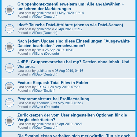
Gruppenkontextmenü erweitern um: Alle an-/abwählen +
umkehren der Markierungen
Last post by
goldkante
«
11 May 2020, 02:14
Posted in
AllDup (Deutsch)
Idee²: Tausche Datei-Attribute (ebenso wie Datei-Namen)
Last post by
goldkante
«
28 Apr 2020, 21:17
Posted in
AllDup (Deutsch)
Nach jedem Update sind diese Einstellungen "Ausgewählte
Dateien bearbeiten" verschwunden?
Last post by
Biff
«
25 Sep 2019, 16:31
Posted in
AllSync (Deutsch)
4.4PE: Gruppenvorschau bei mp3 Dateien ohne Inhalt. Und
Weiteres.
Last post by
goldkante
«
05 Aug 2019, 04:16
Posted in
AllDup (Deutsch)
Feature Request: Total Files in Folder
Last post by
JR147
«
24 May 2019, 07:20
Posted in
AllDup (English)
Programmabsturz bei Profilerstellung
Last post by
sndhude
«
23 May 2019, 01:28
Posted in
AllSync (Deutsch)
Zurücksetzen der vom User eingestellten Optionen für die
Vergleichskriterien?
Last post by
goldkante
«
13 Apr 2019, 20:21
Posted in
AllDup (Deutsch)
Die Symbolleisten verhalten sich merkwürdig. Tun sie doch,