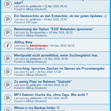
oder?
Last post by
goldkante
«
12 Apr 2019, 00:33
Posted in
AllDup (Deutsch)
Ein Dankeschön an den Entwickler, ob der guten Updates :-)
Last post by
goldkante
«
04 Apr 2019, 22:02
Posted in
Off-Topic
Benennung der Option "EXIF Metadaten ignorieren"
Last post by
Ein Anwender
«
29 Mar 2019, 18:23
Posted in
AllDup (Deutsch)
AllDup Beta
Last post by
Administrator
«
04 Dec 2018, 09:19
Posted in
AllDup (English)
Menüpunkt nicht auswählbar, wenn Suchergebnis leer.
Last post by
goldkante
«
22 Nov 2018, 20:52
Posted in
AllDup (Deutsch)
Vorschlag: Ignoriere Zeichen im Namen als Prozentangabe
Last post by
ack
«
20 Nov 2018, 17:38
Posted in
AllDup (Deutsch)
Zu wenig Platz im Rahmen "Statistik"
Last post by
goldkante
«
04 Nov 2018, 21:32
Posted in
AllDup (Deutsch)
MP3 Dateien: lösche die, ohne Tags. Wie wohl ?
Last post by
goldkante
«
02 Oct 2018, 00:30
Posted in
AllDup (Deutsch)
Where is my Backup folder ?!