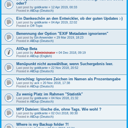
oder?
Last post by
goldkante
«
12 Apr 2019, 00:33
Posted in
AllDup (Deutsch)
Ein Dankeschön an den Entwickler, ob der guten Updates :-)
Last post by
goldkante
«
04 Apr 2019, 22:02
Posted in
Off-Topic
Benennung der Option "EXIF Metadaten ignorieren"
Last post by
Ein Anwender
«
29 Mar 2019, 18:23
Posted in
AllDup (Deutsch)
AllDup Beta
Last post by
Administrator
«
04 Dec 2018, 09:19
Posted in
AllDup (English)
Menüpunkt nicht auswählbar, wenn Suchergebnis leer.
Last post by
goldkante
«
22 Nov 2018, 20:52
Posted in
AllDup (Deutsch)
Vorschlag: Ignoriere Zeichen im Namen als Prozentangabe
Last post by
ack
«
20 Nov 2018, 17:38
Posted in
AllDup (Deutsch)
Zu wenig Platz im Rahmen "Statistik"
Last post by
goldkante
«
04 Nov 2018, 21:32
Posted in
AllDup (Deutsch)
MP3 Dateien: lösche die, ohne Tags. Wie wohl ?
Last post by
goldkante
«
02 Oct 2018, 00:30
Posted in
AllDup (Deutsch)
Where is my Backup folder ?!