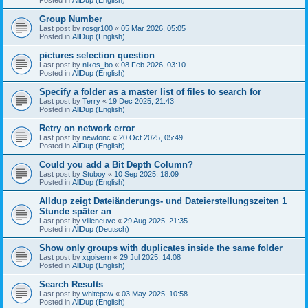
Group Number
Last post by
rosgr100
«
05 Mar 2026, 05:05
Posted in
AllDup (English)
pictures selection question
Last post by
nikos_bo
«
08 Feb 2026, 03:10
Posted in
AllDup (English)
Specify a folder as a master list of files to search for
Last post by
Terry
«
19 Dec 2025, 21:43
Posted in
AllDup (English)
Retry on network error
Last post by
newtonc
«
20 Oct 2025, 05:49
Posted in
AllDup (English)
Could you add a Bit Depth Column?
Last post by
Stuboy
«
10 Sep 2025, 18:09
Posted in
AllDup (English)
Alldup zeigt Dateiänderungs- und Dateierstellungszeiten 1
Stunde später an
Last post by
villeneuve
«
29 Aug 2025, 21:35
Posted in
AllDup (Deutsch)
Show only groups with duplicates inside the same folder
Last post by
xgoisern
«
29 Jul 2025, 14:08
Posted in
AllDup (English)
Search Results
Last post by
whitepaw
«
03 May 2025, 10:58
Posted in
AllDup (English)