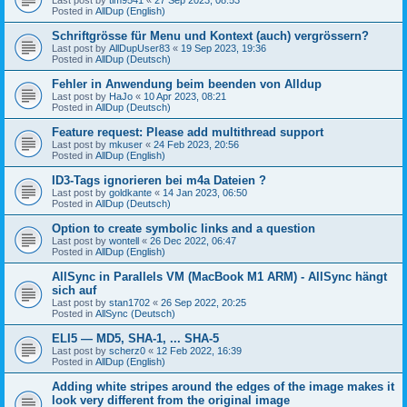
Posted in
AllDup (English)
Schriftgrösse für Menu und Kontext (auch) vergrössern?
Last post by
AllDupUser83
«
19 Sep 2023, 19:36
Posted in
AllDup (Deutsch)
Fehler in Anwendung beim beenden von Alldup
Last post by
HaJo
«
10 Apr 2023, 08:21
Posted in
AllDup (Deutsch)
Feature request: Please add multithread support
Last post by
mkuser
«
24 Feb 2023, 20:56
Posted in
AllDup (English)
ID3-Tags ignorieren bei m4a Dateien ?
Last post by
goldkante
«
14 Jan 2023, 06:50
Posted in
AllDup (Deutsch)
Option to create symbolic links and a question
Last post by
wontell
«
26 Dec 2022, 06:47
Posted in
AllDup (English)
AllSync in Parallels VM (MacBook M1 ARM) - AllSync hängt
sich auf
Last post by
stan1702
«
26 Sep 2022, 20:25
Posted in
AllSync (Deutsch)
ELI5 — MD5, SHA-1, ... SHA-5
Last post by
scherz0
«
12 Feb 2022, 16:39
Posted in
AllDup (English)
Adding white stripes around the edges of the image makes it
look very different from the original image