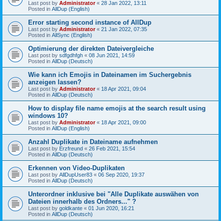
Last post by
Administrator
«
28 Jan 2022, 13:11
Posted in
AllDup (English)
Error starting second instance of AllDup
Last post by
Administrator
«
21 Jan 2022, 07:35
Posted in
AllSync (English)
Optimierung der direkten Dateivergleiche
Last post by
sdfgdhfgh
«
08 Jun 2021, 14:59
Posted in
AllDup (Deutsch)
Wie kann ich Emojis in Dateinamen im Suchergebnis
anzeigen lassen?
Last post by
Administrator
«
18 Apr 2021, 09:04
Posted in
AllDup (Deutsch)
How to display file name emojis at the search result using
windows 10?
Last post by
Administrator
«
18 Apr 2021, 09:00
Posted in
AllDup (English)
Anzahl Duplikate in Dateiname aufnehmen
Last post by
Erzfreund
«
26 Feb 2021, 15:54
Posted in
AllDup (Deutsch)
Erkennen von Video-Duplikaten
Last post by
AllDupUser83
«
06 Sep 2020, 19:37
Posted in
AllDup (Deutsch)
Unterordner inklusive bei "Alle Duplikate auswähen von
Dateien innerhalb des Ordners..." ?
Last post by
goldkante
«
01 Jun 2020, 16:21
Posted in
AllDup (Deutsch)