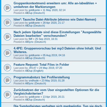
Gruppenkontextmenü erweitern um: Alle an-/abwählen +
umkehren der Markierungen
Last post by
goldkante
«
11 May 2020, 02:14
Posted in
AllDup (Deutsch)
Idee²: Tausche Datei-Attribute (ebenso wie Datei-Namen)
Last post by
goldkante
«
28 Apr 2020, 21:17
Posted in
AllDup (Deutsch)
Nach jedem Update sind diese Einstellungen "Ausgewählte
Dateien bearbeiten" verschwunden?
Last post by
Biff
«
25 Sep 2019, 16:31
Posted in
AllSync (Deutsch)
4.4PE: Gruppenvorschau bei mp3 Dateien ohne Inhalt. Und
Weiteres.
Last post by
goldkante
«
05 Aug 2019, 04:16
Posted in
AllDup (Deutsch)
Feature Request: Total Files in Folder
Last post by
JR147
«
24 May 2019, 07:20
Posted in
AllDup (English)
Programmabsturz bei Profilerstellung
Last post by
sndhude
«
23 May 2019, 01:28
Posted in
AllSync (Deutsch)
Zurücksetzen der vom User eingestellten Optionen für die
Vergleichskriterien?
Last post by
goldkante
«
13 Apr 2019, 20:21
Posted in
AllDup (Deutsch)
Die Symbolleisten verhalten sich merkwürdig. Tun sie doch,