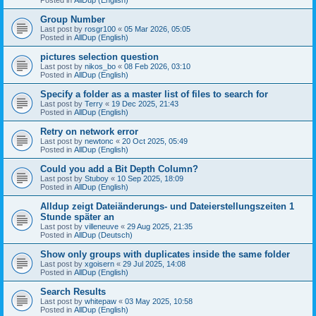
Group Number
Last post by
rosgr100
«
05 Mar 2026, 05:05
Posted in
AllDup (English)
pictures selection question
Last post by
nikos_bo
«
08 Feb 2026, 03:10
Posted in
AllDup (English)
Specify a folder as a master list of files to search for
Last post by
Terry
«
19 Dec 2025, 21:43
Posted in
AllDup (English)
Retry on network error
Last post by
newtonc
«
20 Oct 2025, 05:49
Posted in
AllDup (English)
Could you add a Bit Depth Column?
Last post by
Stuboy
«
10 Sep 2025, 18:09
Posted in
AllDup (English)
Alldup zeigt Dateiänderungs- und Dateierstellungszeiten 1
Stunde später an
Last post by
villeneuve
«
29 Aug 2025, 21:35
Posted in
AllDup (Deutsch)
Show only groups with duplicates inside the same folder
Last post by
xgoisern
«
29 Jul 2025, 14:08
Posted in
AllDup (English)
Search Results
Last post by
whitepaw
«
03 May 2025, 10:58
Posted in
AllDup (English)