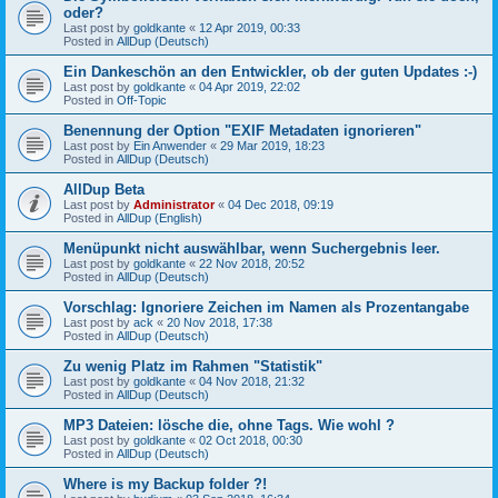
oder?
Last post by
goldkante
«
12 Apr 2019, 00:33
Posted in
AllDup (Deutsch)
Ein Dankeschön an den Entwickler, ob der guten Updates :-)
Last post by
goldkante
«
04 Apr 2019, 22:02
Posted in
Off-Topic
Benennung der Option "EXIF Metadaten ignorieren"
Last post by
Ein Anwender
«
29 Mar 2019, 18:23
Posted in
AllDup (Deutsch)
AllDup Beta
Last post by
Administrator
«
04 Dec 2018, 09:19
Posted in
AllDup (English)
Menüpunkt nicht auswählbar, wenn Suchergebnis leer.
Last post by
goldkante
«
22 Nov 2018, 20:52
Posted in
AllDup (Deutsch)
Vorschlag: Ignoriere Zeichen im Namen als Prozentangabe
Last post by
ack
«
20 Nov 2018, 17:38
Posted in
AllDup (Deutsch)
Zu wenig Platz im Rahmen "Statistik"
Last post by
goldkante
«
04 Nov 2018, 21:32
Posted in
AllDup (Deutsch)
MP3 Dateien: lösche die, ohne Tags. Wie wohl ?
Last post by
goldkante
«
02 Oct 2018, 00:30
Posted in
AllDup (Deutsch)
Where is my Backup folder ?!