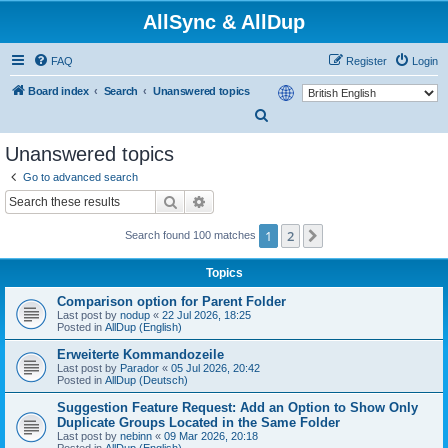
AllSync & AllDup
FAQ
Register
Login
Board index
Search
Unanswered topics
S
e
Unanswered topics
a
Go to advanced search
r
Search
Advanced search
c
1
2
Next
Search found 100 matches
h
Topics
Comparison option for Parent Folder
Last post by
nodup
«
22 Jul 2026, 18:25
Posted in
AllDup (English)
Erweiterte Kommandozeile
Last post by
Parador
«
05 Jul 2026, 20:42
Posted in
AllDup (Deutsch)
Suggestion Feature Request: Add an Option to Show Only
Duplicate Groups Located in the Same Folder
Last post by
nebinn
«
09 Mar 2026, 20:18
Posted in
AllDup (English)