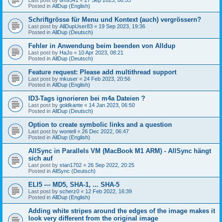
Posted in
AllDup (English)
Schriftgrösse für Menu und Kontext (auch) vergrössern?
Last post by
AllDupUser83
«
19 Sep 2023, 19:36
Posted in
AllDup (Deutsch)
Fehler in Anwendung beim beenden von Alldup
Last post by
HaJo
«
10 Apr 2023, 08:21
Posted in
AllDup (Deutsch)
Feature request: Please add multithread support
Last post by
mkuser
«
24 Feb 2023, 20:56
Posted in
AllDup (English)
ID3-Tags ignorieren bei m4a Dateien ?
Last post by
goldkante
«
14 Jan 2023, 06:50
Posted in
AllDup (Deutsch)
Option to create symbolic links and a question
Last post by
wontell
«
26 Dec 2022, 06:47
Posted in
AllDup (English)
AllSync in Parallels VM (MacBook M1 ARM) - AllSync hängt
sich auf
Last post by
stan1702
«
26 Sep 2022, 20:25
Posted in
AllSync (Deutsch)
ELI5 — MD5, SHA-1, ... SHA-5
Last post by
scherz0
«
12 Feb 2022, 16:39
Posted in
AllDup (English)
Adding white stripes around the edges of the image makes it
look very different from the original image