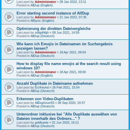
Last post by
Administrator
«
28 Jan 2022, 13:11
Posted in
AllDup (English)
Error starting second instance of AllDup
Last post by
Administrator
«
21 Jan 2022, 07:35
Posted in
AllSync (English)
Optimierung der direkten Dateivergleiche
Last post by
sdfgdhfgh
«
08 Jun 2021, 14:59
Posted in
AllDup (Deutsch)
Wie kann ich Emojis in Dateinamen im Suchergebnis
anzeigen lassen?
Last post by
Administrator
«
18 Apr 2021, 09:04
Posted in
AllDup (Deutsch)
How to display file name emojis at the search result using
windows 10?
Last post by
Administrator
«
18 Apr 2021, 09:00
Posted in
AllDup (English)
Anzahl Duplikate in Dateiname aufnehmen
Last post by
Erzfreund
«
26 Feb 2021, 15:54
Posted in
AllDup (Deutsch)
Erkennen von Video-Duplikaten
Last post by
AllDupUser83
«
06 Sep 2020, 19:37
Posted in
AllDup (Deutsch)
Unterordner inklusive bei "Alle Duplikate auswähen von
Dateien innerhalb des Ordners..." ?
Last post by
goldkante
«
01 Jun 2020, 16:21
Posted in
AllDup (Deutsch)