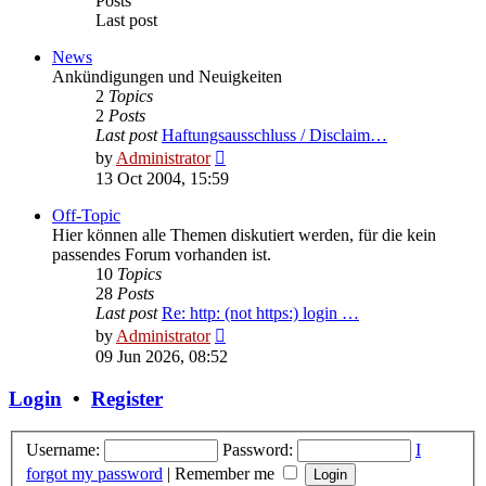
Posts
Last post
News
Ankündigungen und Neuigkeiten
2
Topics
2
Posts
Last post
Haftungsausschluss / Disclaim…
View
by
Administrator
the
13 Oct 2004, 15:59
latest
post
Off-Topic
Hier können alle Themen diskutiert werden, für die kein
passendes Forum vorhanden ist.
10
Topics
28
Posts
Last post
Re: http: (not https:) login …
View
by
Administrator
the
09 Jun 2026, 08:52
latest
post
Login
•
Register
Username:
Password:
I
forgot my password
|
Remember me