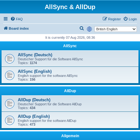
AllSync & AllDup
FAQ
Register
Login
S
Board index
e
It is currently 07 Aug 2026, 08:36
a
AllSync
r
AllSync (Deutsch)
c
Deutscher Support für die Software AllSync
Topics:
1174
h
AllSync (English)
English support for the software AllSync
Topics:
156
AllDup
AllDup (Deutsch)
Deutscher Support für die Software AllDup
Topics:
434
AllDup (English)
English support for the software AllDup
Topics:
473
Allgemein